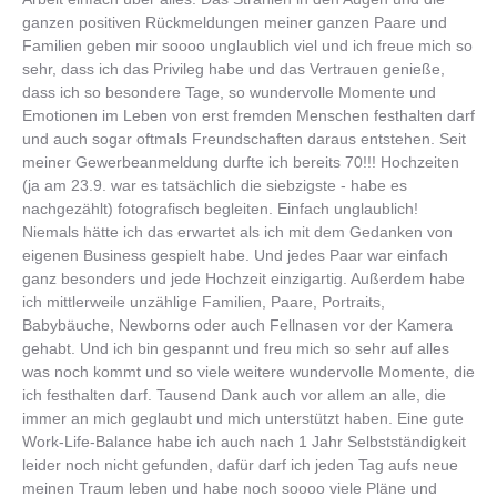
ganzen positiven Rückmeldungen meiner ganzen Paare und
Familien geben mir soooo unglaublich viel und ich freue mich so
sehr, dass ich das Privileg habe und das Vertrauen genieße,
dass ich so besondere Tage, so wundervolle Momente und
Emotionen im Leben von erst fremden Menschen festhalten darf
und auch sogar oftmals Freundschaften daraus entstehen. Seit
meiner Gewerbeanmeldung durfte ich bereits 70!!! Hochzeiten
(ja am 23.9. war es tatsächlich die siebzigste - habe es
nachgezählt) fotografisch begleiten. Einfach unglaublich!
Niemals hätte ich das erwartet als ich mit dem Gedanken von
eigenen Business gespielt habe. Und jedes Paar war einfach
ganz besonders und jede Hochzeit einzigartig. Außerdem habe
ich mittlerweile unzählige Familien, Paare, Portraits,
Babybäuche, Newborns oder auch Fellnasen vor der Kamera
gehabt. Und ich bin gespannt und freu mich so sehr auf alles
was noch kommt und so viele weitere wundervolle Momente, die
ich festhalten darf. Tausend Dank auch vor allem an alle, die
immer an mich geglaubt und mich unterstützt haben. Eine gute
Work-Life-Balance habe ich auch nach 1 Jahr Selbstständigkeit
leider noch nicht gefunden, dafür darf ich jeden Tag aufs neue
meinen Traum leben und habe noch soooo viele Pläne und